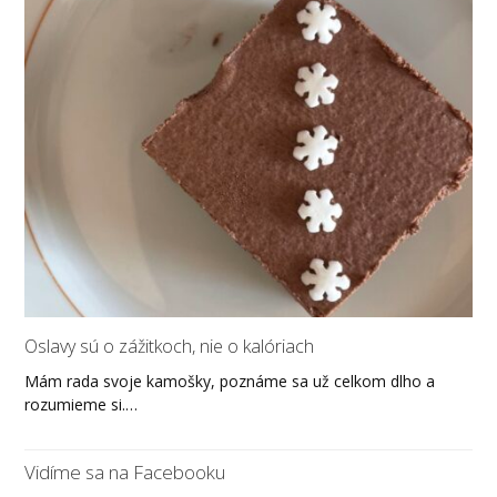
Oslavy sú o zážitkoch, nie o kalóriach
Mám rada svoje kamošky, poznáme sa už celkom dlho a
rozumieme si.…
Vidíme sa na Facebooku